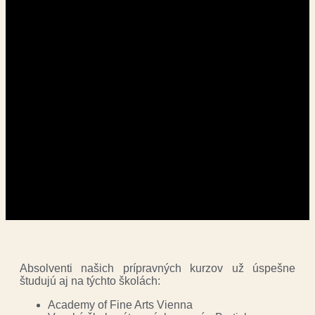
Absolventi našich prípravných kurzov už úspešne
študujú aj na týchto školách:
Academy of Fine Arts Vienna