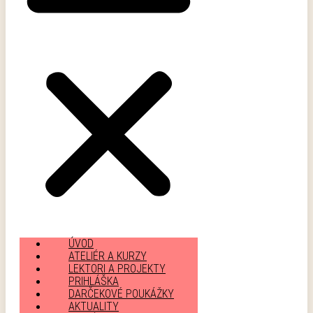
ÚVOD
ATELIÉR A KURZY
LEKTORI A PROJEKTY
PRIHLÁŠKA
DARČEKOVÉ POUKÁŽKY
AKTUALITY